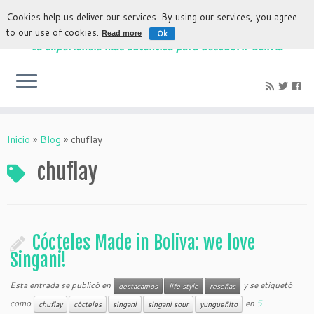
Cookies help us deliver our services. By using our services, you agree
to our use of cookies.
Ok
Read more
La experiencia más auténtica para descubrir Bolivia
Inicio
»
Blog
»
chuflay
chuflay
Cócteles Made in Boliva: we love
Singani!
Esta entrada se publicó en
y se etiquetó
destacamos
life style
reseñas
como
en
5
chuflay
cócteles
singani
singani sour
yungueñito