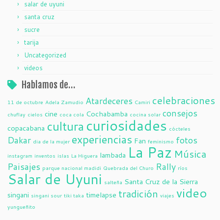
salar de uyuni
santa cruz
sucre
tarija
Uncategorized
videos
Hablamos de…
celebraciones
Atardeceres
11 de octubre
Adela Zamudio
Camiri
consejos
cine
Cochabamba
chuflay
cielos
coca cola
cocina solar
curiosidades
cultura
copacabana
cócteles
experiencias
Dakar
fotos
Fan
dia de la mujer
feminismo
La Paz
Música
lambada
instagram
inventos
islas
La Higuera
Paisajes
Rally
parque nacional madidi
Quebrada del Churo
ríos
Salar de Uyuni
Santa Cruz de la Sierra
salteña
video
tradición
singani
timelapse
singani sour
tiki taka
viajes
yungueñito