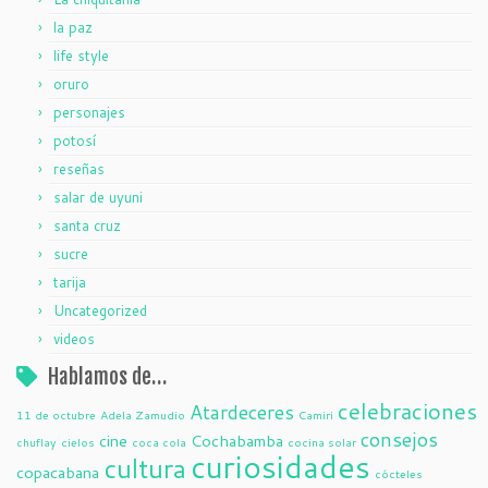
la paz
life style
oruro
personajes
potosí
reseñas
salar de uyuni
santa cruz
sucre
tarija
Uncategorized
videos
Hablamos de…
celebraciones
Atardeceres
11 de octubre
Adela Zamudio
Camiri
consejos
cine
Cochabamba
chuflay
cielos
coca cola
cocina solar
curiosidades
cultura
copacabana
cócteles