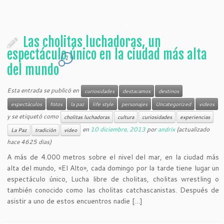
Las cholitas luchadoras, un
espectáculo único en la ciudad más alta
2
del mundo
Esta entrada se publicó en
curiosidades
destacamos
destinos
espectáculos
fotos
la paz
life style
personajes
Uncategorized
videos
y se etiquetó como
cholitas luchadoras
cultura
curiosidades
experiencias
en
10 diciembre, 2013
por
andrix
(actualizado
La Paz
tradición
video
hace 4625 dias)
A más de 4.000 metros sobre el nivel del mar, en la ciudad más
alta del mundo, «El Alto», cada domingo por la tarde tiene lugar un
espectáculo único, Lucha libre de cholitas, cholitas wrestling o
también conocido como las cholitas catchascanistas. Después de
asistir a uno de estos encuentros nadie […]