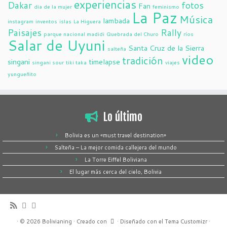
experiencias
Dakar
fotos
Fan
dia de la mujer
feminismo
La Paz
Música
lambada
instagram
inventos
islas
La Higuera
Paisajes
Rally
parque nacional madidi
Quebrada del Churo
ríos
Salar de Uyuni
Santa Cruz de la Sierra
salteña
video
tradición
singani
timelapse
singani sour
tiki taka
viajes
yungueñito
Lo último
Bolivia es un «must travel destination»
Salteña – La mejor comida callejera del mundo
La Torre Eiffel Boliviana
El lugar más cerca del cielo, Bolivia
·
© 2026
Bolivianing
·
Creado con
·
Diseñado con el
Tema Customizr
·