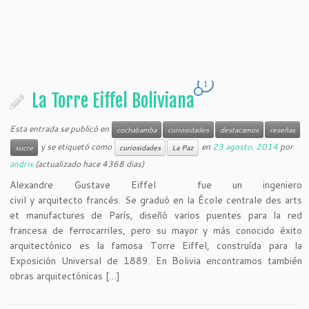
1
La Torre Eiffel Boliviana
Esta entrada se publicó en
cochabamba
curiosidades
destacamos
reseñas
y se etiquetó como
en
23 agosto, 2014
por
sucre
curiosidades
La Paz
andrix
(actualizado hace 4368 dias)
Alexandre Gustave Eiffel fue un ingeniero
civil y arquitecto francés. Se graduó en la École centrale des arts
et manufactures de París, diseñó varios puentes para la red
francesa de ferrocarriles, pero su mayor y más conocido éxito
arquitectónico es la famosa Torre Eiffel, construída para la
Exposición Universal de 1889. En Bolivia encontramos también
obras arquitectónicas […]