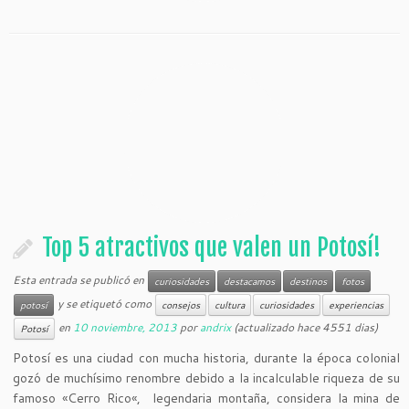
Top 5 atractivos que valen un Potosí!
Esta entrada se publicó en
curiosidades
destacamos
destinos
fotos
y se etiquetó como
potosí
consejos
cultura
curiosidades
experiencias
en
10 noviembre, 2013
por
andrix
(actualizado hace 4551 dias)
Potosí
Potosí es una ciudad con mucha historia, durante la época colonial
gozó de muchísimo renombre debido a la incalculable riqueza de su
famoso «Cerro Rico«, legendaria montaña, considera la mina de