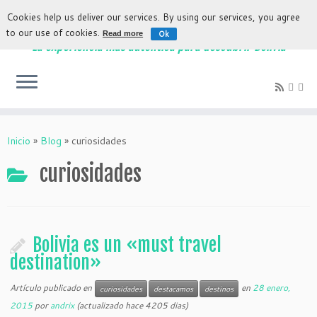
Cookies help us deliver our services. By using our services, you agree
to our use of cookies.
Ok
Read more
La experiencia más auténtica para descubrir Bolivia
Inicio
»
Blog
»
curiosidades
curiosidades
Bolivia es un «must travel
destination»
Artículo publicado en
en
28 enero,
curiosidades
destacamos
destinos
2015
por
andrix
(actualizado hace 4205 dias)