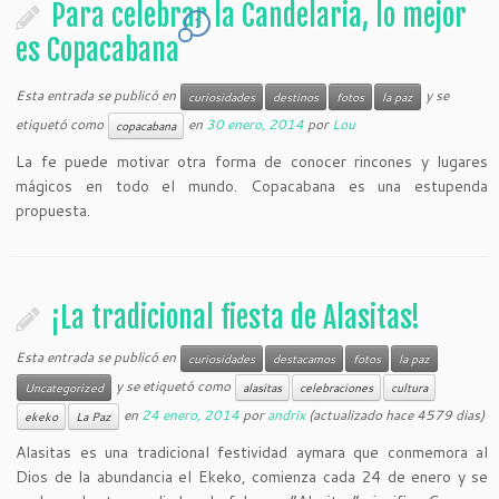
Para celebrar la Candelaria, lo mejor
1
es Copacabana
Esta entrada se publicó en
y se
curiosidades
destinos
fotos
la paz
etiquetó como
en
30 enero, 2014
por
Lou
copacabana
La fe puede motivar otra forma de conocer rincones y lugares
mágicos en todo el mundo. Copacabana es una estupenda
propuesta.
¡La tradicional fiesta de Alasitas!
Esta entrada se publicó en
curiosidades
destacamos
fotos
la paz
y se etiquetó como
Uncategorized
alasitas
celebraciones
cultura
en
24 enero, 2014
por
andrix
(actualizado hace 4579 dias)
ekeko
La Paz
Alasitas es una tradicional festividad aymara que conmemora al
Dios de la abundancia el Ekeko, comienza cada 24 de enero y se