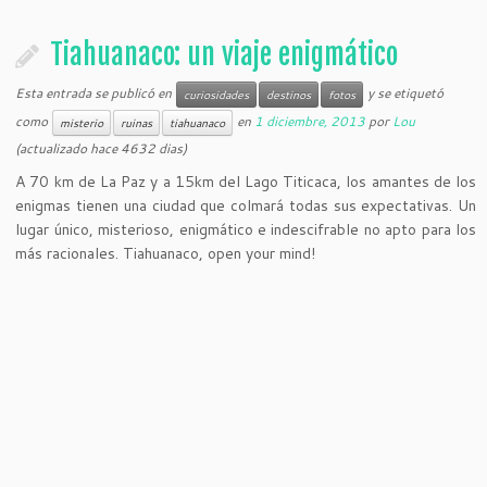
Tiahuanaco: un viaje enigmático
Esta entrada se publicó en
y se etiquetó
curiosidades
destinos
fotos
como
en
1 diciembre, 2013
por
Lou
misterio
ruinas
tiahuanaco
(actualizado hace 4632 dias)
A 70 km de La Paz y a 15km del Lago Titicaca, los amantes de los
enigmas tienen una ciudad que colmará todas sus expectativas. Un
lugar único, misterioso, enigmático e indescifrable no apto para los
más racionales. Tiahuanaco, open your mind!