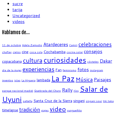
sucre
tarija
Uncategorized
videos
Hablamos de…
celebraciones
Atardeceres
11 de octubre
Adela Zamudio
Camiri
consejos
cine
Cochabamba
chuflay
cielos
coca cola
cocina solar
curiosidades
cultura
Dakar
copacabana
cócteles
experiencias
fotos
Fan
dia de la mujer
feminismo
instagram
La Paz
Música
Paisajes
lambada
inventos
islas
La Higuera
Salar de
Rally
parque nacional madidi
Quebrada del Churo
ríos
Uyuni
Santa Cruz de la Sierra
singani
salteña
singani sour
tiki taka
video
tradición
timelapse
viajes
yungueñito