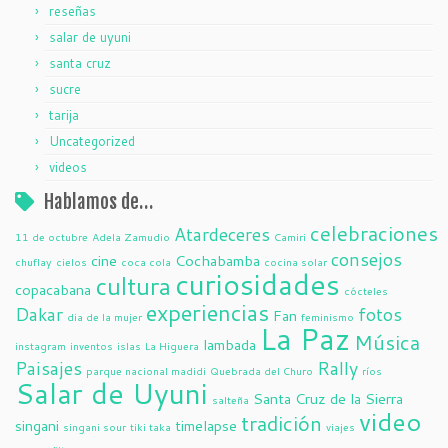
reseñas
salar de uyuni
santa cruz
sucre
tarija
Uncategorized
videos
Hablamos de…
celebraciones
Atardeceres
11 de octubre
Adela Zamudio
Camiri
consejos
cine
Cochabamba
chuflay
cielos
coca cola
cocina solar
curiosidades
cultura
copacabana
cócteles
experiencias
Dakar
fotos
Fan
dia de la mujer
feminismo
La Paz
Música
lambada
instagram
inventos
islas
La Higuera
Paisajes
Rally
parque nacional madidi
Quebrada del Churo
ríos
Salar de Uyuni
Santa Cruz de la Sierra
salteña
video
tradición
singani
timelapse
singani sour
tiki taka
viajes