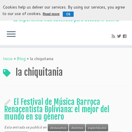
Cookies help us deliver our services. By using our services, you agree
to our use of cookies.
Ok
Read more
La experiencia más auténtica para descubrir Bolivia
Inicio
»
Blog
»
la chiquitania
la chiquitania
El Festival de Música Barroca
Renacentista Boliviana: el mejor del
mundo en su género
Esta entrada se publicó en
destacamos
destinos
espectáculos