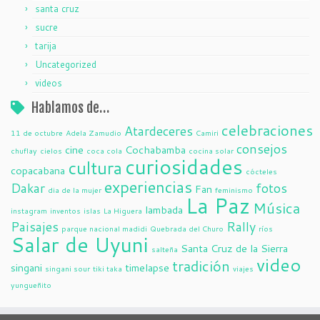
santa cruz
sucre
tarija
Uncategorized
videos
Hablamos de…
celebraciones
Atardeceres
11 de octubre
Adela Zamudio
Camiri
consejos
cine
Cochabamba
chuflay
cielos
coca cola
cocina solar
curiosidades
cultura
copacabana
cócteles
experiencias
Dakar
fotos
Fan
dia de la mujer
feminismo
La Paz
Música
lambada
instagram
inventos
islas
La Higuera
Paisajes
Rally
parque nacional madidi
Quebrada del Churo
ríos
Salar de Uyuni
Santa Cruz de la Sierra
salteña
video
tradición
singani
timelapse
singani sour
tiki taka
viajes
yungueñito