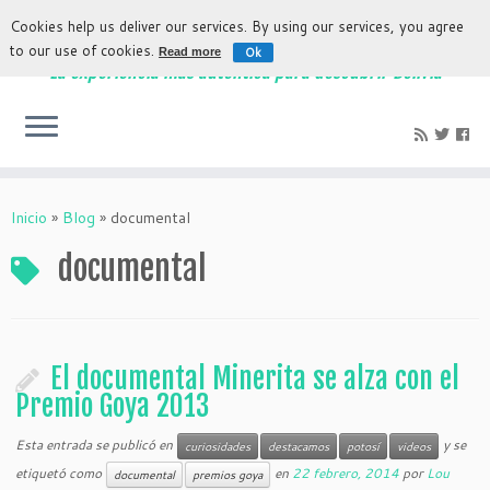
Cookies help us deliver our services. By using our services, you agree
to our use of cookies.
Ok
Read more
La experiencia más auténtica para descubrir Bolivia
Inicio
»
Blog
»
documental
documental
El documental Minerita se alza con el
Premio Goya 2013
Esta entrada se publicó en
y se
curiosidades
destacamos
potosí
videos
etiquetó como
en
22 febrero, 2014
por
Lou
documental
premios goya