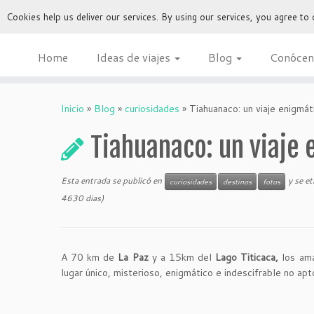
Cookies help us deliver our services. By using our services, you agree to
Home
Ideas de viajes
Blog
Conócen
Inicio
»
Blog
»
curiosidades
»
Tiahuanaco: un viaje enigmát
Tiahuanaco: un viaje
Esta entrada se publicó en
y se e
curiosidades
destinos
fotos
4630 dias)
A 70 km de
La Paz
y a 15km del
Lago Titicaca,
los ama
lugar único, misterioso, enigmático e indescifrable no ap