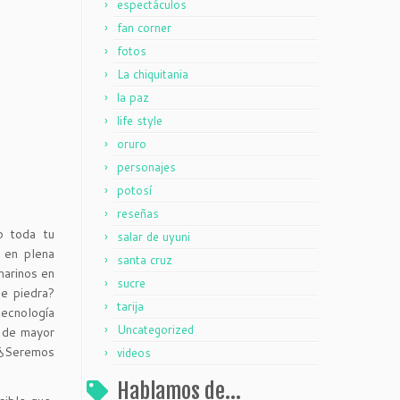
espectáculos
fan corner
fotos
La chiquitania
la paz
life style
oruro
personajes
potosí
reseñas
do toda tu
salar de uyuni
 en plena
santa cruz
marinos en
sucre
e piedra?
tarija
tecnología
Uncategorized
l de mayor
? ¿Seremos
videos
Hablamos de…