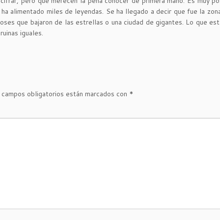
cifrar, pero que merecen la pena conocer de primera mano. Es muy po
ha alimentado miles de leyendas. Se ha llegado a decir que fue la zon
ioses que bajaron de las estrellas o una ciudad de gigantes. Lo que est
uinas iguales.
 campos obligatorios están marcados con
*