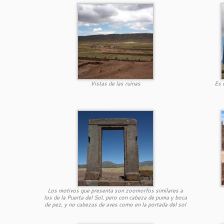
Vistas de las ruinas
Es 
Los motivos que presenta son zoomorfos similares a
los de la Puerta del Sol, pero con cabeza de puma y boca
de pez, y no cabezas de aves como en la portada del sol