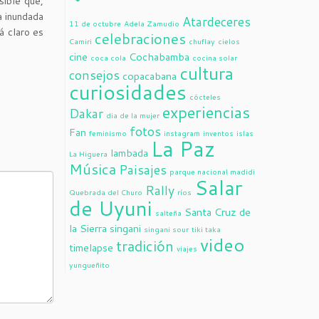
sible que,
a inundada
Atardeceres
11 de octubre
Adela Zamudio
á claro es
celebraciones
Camiri
chuflay
cielos
cine
Cochabamba
coca cola
cocina solar
cultura
consejos
copacabana
curiosidades
cócteles
experiencias
Dakar
dia de la mujer
fotos
Fan
feminismo
instagram
inventos
islas
La Paz
lambada
La Higuera
Música
Paisajes
parque nacional madidi
Salar
Rally
Quebrada del Churo
ríos
de Uyuni
Santa Cruz de
salteña
la Sierra
singani
singani sour
tiki taka
video
tradición
timelapse
viajes
yungueñito