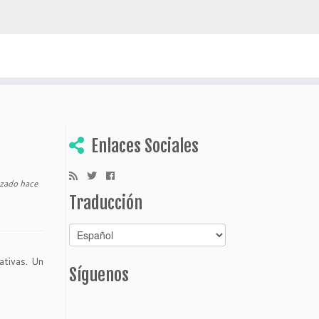
escubrir Bolivia
Enlaces Sociales
izado hace
Traducción
ativas. Un
Síguenos