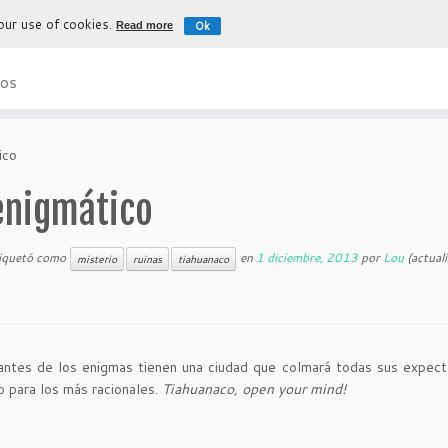
 our use of cookies.
Ok
Read more
La experiencia más auténtica para d
os
ico
 enigmático
tiquetó como
en
1 diciembre, 2013
por
Lou
(actual
misterio
ruinas
tiahuanaco
ntes de los enigmas tienen una ciudad que colmará todas sus expect
to para los más racionales.
Tiahuanaco, open your mind!