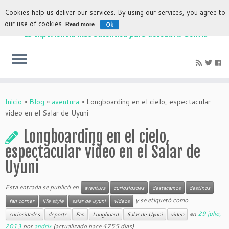
Cookies help us deliver our services. By using our services, you agree to
our use of cookies.
Ok
Read more
La experiencia más auténtica para descubrir Bolivia
Inicio
»
Blog
»
aventura
»
Longboarding en el cielo, espectacular
video en el Salar de Uyuni
Longboarding en el cielo,
espectacular video en el Salar de
Uyuni
Esta entrada se publicó en
aventura
curiosidades
destacamos
destinos
y se etiquetó como
fan corner
life style
salar de uyuni
videos
en
29 julio,
curiosidades
deporte
Fan
Longboard
Salar de Uyuni
video
2013
por
andrix
(actualizado hace 4755 dias)