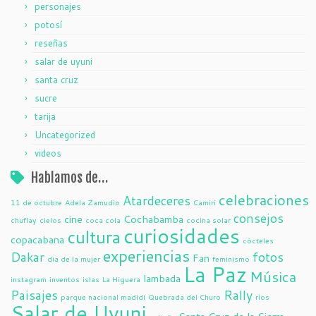
personajes
potosí
reseñas
salar de uyuni
santa cruz
sucre
tarija
Uncategorized
videos
Hablamos de…
celebraciones
Atardeceres
11 de octubre
Adela Zamudio
Camiri
consejos
cine
Cochabamba
chuflay
cielos
coca cola
cocina solar
curiosidades
cultura
copacabana
cócteles
experiencias
Dakar
fotos
Fan
dia de la mujer
feminismo
La Paz
Música
lambada
instagram
inventos
islas
La Higuera
Paisajes
Rally
parque nacional madidi
Quebrada del Churo
ríos
Salar de Uyuni