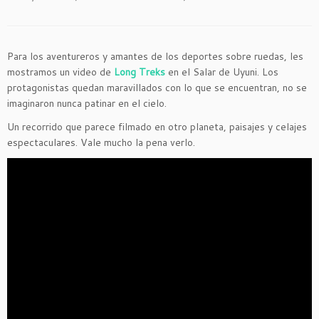
Para los aventureros y amantes de los deportes sobre ruedas, les
mostramos un video de
Long Treks
en el Salar de Uyuni. Los
protagonistas quedan maravillados con lo que se encuentran, no se
imaginaron nunca patinar en el cielo.
Un recorrido que parece filmado en otro planeta, paisajes y celajes
espectaculares. Vale mucho la pena verlo.