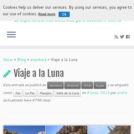
Cookies help us deliver our services. By using our services, you agree to
our use of cookies.
Ok
Read more
La experiencia más auténtica para descubrir Bolivia
Inicio
»
Blog
»
aventura
»
Viaje a la Luna
Viaje a la Luna
Esta entrada se publicó en
y se etiquetó
aventura
destinos
fotos
la paz
como
en
8 junio, 2013
por
andrix
Fan
La Paz
Paisajes
Valle de la Luna
(actualizado hace 4796 dias)