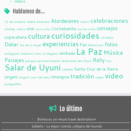
videos
Hablamos de…
celebraciones
Atardeceres
11 de octubre
Adela Zamudio
Camiri
consejos
cine
Cochabamba
chuflay
cielos
coca cola
cocina solar
curiosidades
cultura
copacabana
cócteles
experiencias
Dakar
fotos
Fan
dia de la mujer
feminismo
La Paz
Música
lambada
instagram
inventos
islas
La Higuera
Paisajes
Rally
parque nacional madidi
Quebrada del Churo
ríos
Salar de Uyuni
Santa Cruz de la Sierra
salteña
video
tradición
singani
timelapse
singani sour
tiki taka
viajes
yungueñito
Lo último
Bolivia es un «must travel destination»
Salteña – La mejor comida callejera del mundo