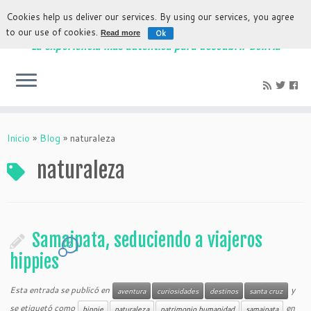
Cookies help us deliver our services. By using our services, you agree
to our use of cookies.
Ok
Read more
La experiencia más auténtica para descubrir Bolivia
Inicio
»
Blog
»
naturaleza
naturaleza
Samaipata, seduciendo a viajeros
2
hippies
Esta entrada se publicó en
y
aventura
curiosidades
destinos
santa cruz
se etiquetó como
en
hippie
naturaleza
patrimonio humanidad
samaipata