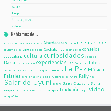
santa cruz
sucre
tarija
Uncategorized
videos
Hablamos de…
celebraciones
Atardeceres
11 de octubre
Adela Zamudio
Camiri
consejos
cine
Cochabamba
chuflay
cielos
coca cola
cocina solar
curiosidades
cultura
copacabana
cócteles
experiencias
Dakar
fotos
Fan
dia de la mujer
feminismo
La Paz
Música
lambada
instagram
inventos
islas
La Higuera
Paisajes
Rally
parque nacional madidi
Quebrada del Churo
ríos
Salar de Uyuni
Santa Cruz de la Sierra
salteña
video
tradición
singani
timelapse
singani sour
tiki taka
viajes
yungueñito