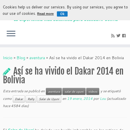
Cookies help us deliver our services. By using our services, you agree to
our use of cookies.
Ok
Read more
La experiencia más auténtica para descubrir Bolivia
Inicio
»
Blog
»
aventura
»
Así se ha vivido el Dakar 2014 en Bolivia
Así se ha vivido el Dakar 2014 en
Bolivia
Esta entrada se publicó en
y se etiquetó
aventura
salar de uyuni
videos
como
en
19 enero, 2014
por
Lou
(actualizado
Dakar
Rally
Salar de Uyuni
hace 4584 dias)