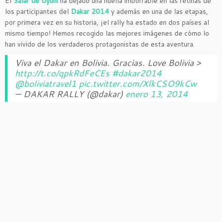
El
Salar de Uyuni
ha dejado una huella imborrable en las retinas de
los participantes del
Dakar 2014
y además en una de las etapas,
por primera vez en su historia, ¡el rally ha estado en dos países al
mismo tiempo! Hemos recogido las mejores imágenes de cómo lo
han vivido de los verdaderos protagonistas de esta aventura.
Viva el Dakar en Bolivia. Gracias. Love Bolivia >
http://t.co/qpkRdFeCEs
#dakar2014
@boliviatravel1
pic.twitter.com/XlkCSO9kCw
— DAKAR RALLY (@dakar)
enero 13, 2014