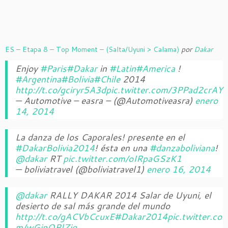
ES – Etapa 8 – Top Moment – (Salta/Uyuni > Calama)
por
Dakar
Enjoy
#Paris
#Dakar
in
#Latin
#America
!
#Argentina
#Bolivia
#Chile
2014
http://t.co/gciryr5A3d
pic.twitter.com/3PPad2crAY
— Automotive – easra – (@Automotiveasra)
enero
14, 2014
La danza de los Caporales! presente en el
#DakarBolivia2014
! ésta en una
#danzaboliviana
!
@dakar
RT
pic.twitter.com/oIRpaGSzK1
— boliviatravel (@boliviatravel1)
enero 16, 2014
@dakar
RALLY DAKAR 2014 Salar de Uyuni, el
desierto de sal más grande del mundo
http://t.co/gACVbCcuxE
#Dakar2014
pic.twitter.co
m/wGinQRlZiq