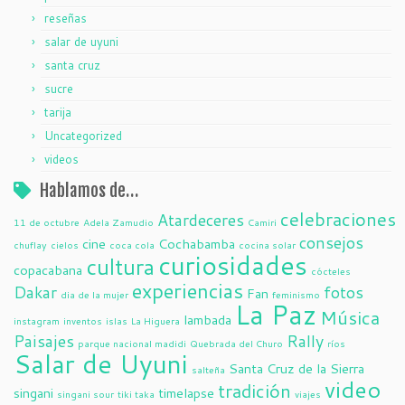
reseñas
salar de uyuni
santa cruz
sucre
tarija
Uncategorized
videos
Hablamos de…
celebraciones
Atardeceres
11 de octubre
Adela Zamudio
Camiri
consejos
cine
Cochabamba
chuflay
cielos
coca cola
cocina solar
curiosidades
cultura
copacabana
cócteles
experiencias
Dakar
fotos
Fan
dia de la mujer
feminismo
La Paz
Música
lambada
instagram
inventos
islas
La Higuera
Paisajes
Rally
parque nacional madidi
Quebrada del Churo
ríos
Salar de Uyuni
Santa Cruz de la Sierra
salteña
video
tradición
singani
timelapse
singani sour
tiki taka
viajes