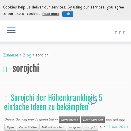
Cookies help us deliver our services. By using our services, you agree
to our use of cookies.
Ok
Read more
Die authentische Erfahrung nach Bolivien entdecken
Zuhause
»
Blog
»
sorojchi
sorojchi
Sorojchi der Höhenkrankheit: 5
3
einfache Ideen zu bekämpfen
Dieser Beitrag wurde geposted in
und getaggt
Kuriositäten
Destinationen
auf
13 Juli, 2013
Tipps
Coca-Blätter
Höhenkrankheit
langsam
sorojchi