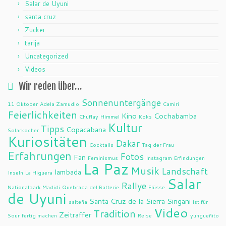
Salar de Uyuni
santa cruz
Zucker
tarija
Uncategorized
Videos
Wir reden über…
Sonnenuntergänge
11 Oktober
Adela Zamudio
Camiri
Feierlichkeiten
Kino
Cochabamba
Chuflay
Himmel
Koks
Kultur
Tipps
Copacabana
Solarkocher
Kuriositäten
Dakar
Cocktails
Tag der Frau
Erfahrungen
Fotos
Fan
Feminismus
Instagram
Erfindungen
La Paz
Musik
Landschaft
lambada
Inseln
La Higuera
Salar
Rallye
Nationalpark Madidi
Quebrada del Batterie
Flüsse
de Uyuni
Santa Cruz de la Sierra
Singani
salteña
ist für
Video
Tradition
Zeitraffer
Sour
fertig machen
Reise
yungueñito