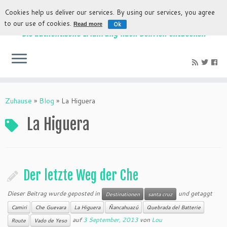
Cookies help us deliver our services. By using our services, you agree
to our use of cookies.
Ok
Read more
Die authentische Erfahrung nach Bolivien entdecken
Zuhause
»
Blog
»
La Higuera
La Higuera
Der letzte Weg der Che
Dieser Beitrag wurde geposted in
und getaggt
Destinationen
santa cruz
Camiri
Che Guevara
La Higuera
Ñancahuazú
Quebrada del Batterie
auf
3 September, 2013
von
Lou
Route
Vado de Yeso