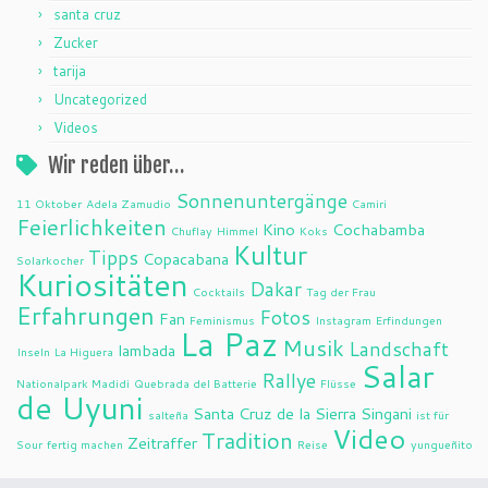
santa cruz
Zucker
tarija
Uncategorized
Videos
Wir reden über…
Sonnenuntergänge
11 Oktober
Adela Zamudio
Camiri
Feierlichkeiten
Kino
Cochabamba
Chuflay
Himmel
Koks
Kultur
Tipps
Copacabana
Solarkocher
Kuriositäten
Dakar
Cocktails
Tag der Frau
Erfahrungen
Fotos
Fan
Feminismus
Instagram
Erfindungen
La Paz
Musik
Landschaft
lambada
Inseln
La Higuera
Salar
Rallye
Nationalpark Madidi
Quebrada del Batterie
Flüsse
de Uyuni
Santa Cruz de la Sierra
Singani
salteña
ist für
Video
Tradition
Zeitraffer
Sour
fertig machen
Reise
yungueñito